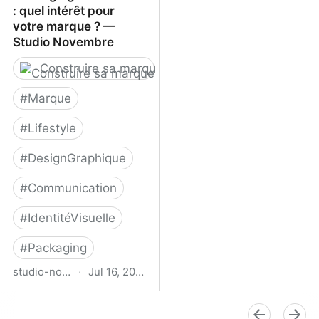
: quel intérêt pour
votre marque ? —
Studio Novembre
Construire sa marque
#
Marque
#
Lifestyle
#
DesignGraphique
#
Communication
#
IdentitéVisuelle
#
Packaging
studio-novembre.com
·
Jul 16, 2024
Packaging sur mesure :
quel intérêt pour votre